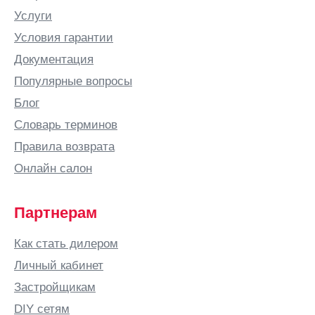
Вельск
Услуги
Верхняя
Условия гарантии
Салда
Документация
Видное
Популярные вопросы
Вильнюс
Блог
Витебск
Словарь терминов
Вичуга
Правила возврата
Владивосток
Онлайн салон
Владикавказ
Владимир
Партнерам
Владимирская
область
Как стать дилером
ВНИИССОК
Личный кабинет
Водный
Застройщикам
Волгоград
DIY сетям