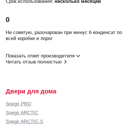
Белгород
Срок использования:
несколько месяцев
Белово
Белозерск
0
Белорецк
Не советую, разочарован при минус 6 конденсат по
Белореченск
всей коробке и порог
Березники
Бийск
Показать ответ производителя
Читать отзыв полностью
Бишкек
Благовещенск
Богородицк
Богородск
Двери для дома
Бор
Snegir PRO
Боровичи
Snegir ARCTIC
Бородино
Snegir ARCTIC-S
Братск