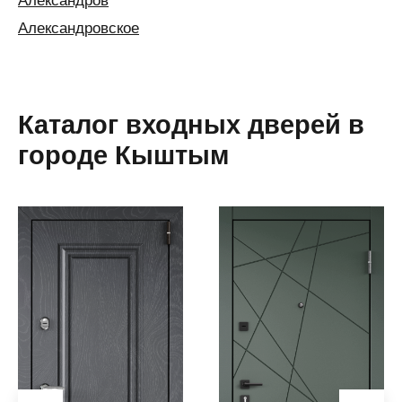
Александров
Александровское
Алексин
Алматы
Алушта
Каталог входных дверей в
Альметьевск
городе Кыштым
Анапа
Ангарск
Анжеро-
Судженск
Апатиты
Апшеронск
Аргаяш
Арзамас
Аркадак
(Саратовская