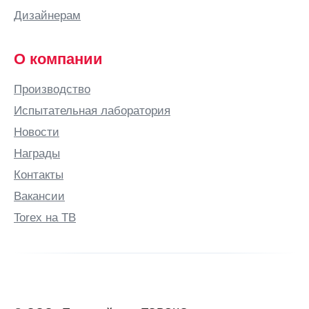
Волгодонск
Дизайнерам
Волжский
Волковыск
О компании
Вологда
Волоколамск
Производство
Вольск
Испытательная лаборатория
Воронеж
Новости
Воронежская
Награды
область
Контакты
Воскресенское
Вакансии
Воткинск
Torex на ТВ
Всеволожск
Выборг
Выкса
Вырица