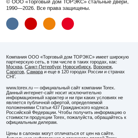
© ООО «Торговый дом ТОРЭКС» стальные двери,
Выселки
1990—2026. Все права защищены.
Вязьма
Г
Гатчина
Геленджик
Георгиевск
Компания ООО «Торговый дом ТОРЭКС» имеет широкую
Глазов
партнерскую сеть, в том числе в таких городах, как:
Москва
,
Санкт-Петербург
,
Новосибирск
,
Воронеж
,
Горно-
Саратов
,
Самара
и еще в 120 городах России и странах
Алтайск
СНГ.
Горячий
www.torex.ru — официальный сайт компании Torex.
Ключ
Данный интернет-сайт носит исключительно
информационный характер и ни при каких условиях не
(Краснодарский
является публичной офертой, определяемой
край)
положениями Статьи 437 Гражданского кодекса
Российской Федерации. Чтобы получить информацию о
Гродно
стоимости продукции Torex, пожалуйста, обращайтесь к
официальным дилерам.
Грозный
Цены в салонах могут отличаться от цен на сайте.
Губаха