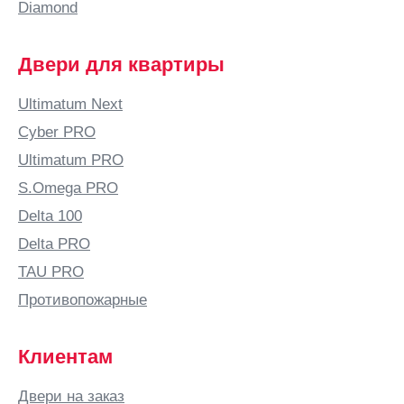
Diamond
Брест
Брянск
Двери для квартиры
Бугульма
Бугуруслан
Ultimatum Next
Буденновск
Cyber PRO
Бузулук
Ultimatum PRO
Бутурлино
S.Omega PRO
В
Delta 100
Валдай
Delta PRO
Великие
TAU PRO
Луки
Противопожарные
Великий
Новгород
Клиентам
Великий
Устюг
Двери на заказ