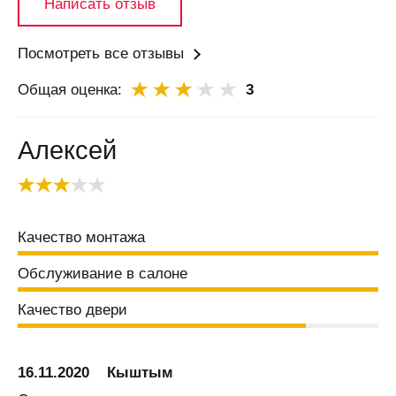
Написать отзыв
Бабяково
(Воронежская
область)
Посмотреть все отзывы
Баку
Общая оценка:
3
Балаково
Балашиха
Алексей
Балашов
Балтай
Барановичи
Качество монтажа
Барнаул
Барыш
Обслуживание в салоне
Батайск
Качество двери
Безенчук
Белая
Калитва
16.11.2020
Кыштым