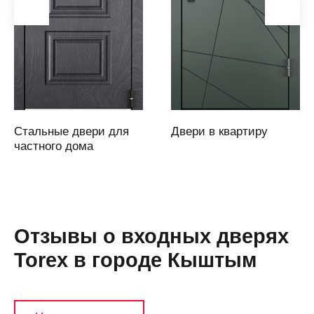
область)
Армавир
Артем
Артемовский
Архангельск
Асбест
Стальные двери для
Двери в квартиру
Аскарово
частного дома
Астана
Астрахань
Аткарск
(Саратовская
Отзывы о входных дверях
область)
Torex в городе Кыштым
Атырау
Аша
Б