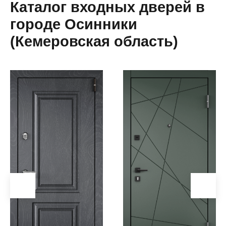
Каталог входных дверей в
Альметьевск
городе Осинники
Анапа
(Кемеровская область)
Ангарск
Анжеро-
Судженск
Апатиты
Апшеронск
Аргаяш
Арзамас
Аркадак
(Саратовская
область)
Армавир
Артем
Артемовский