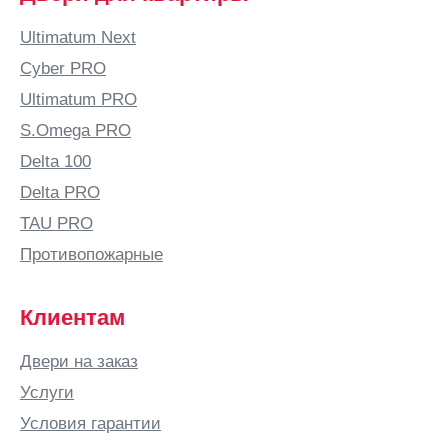
Балашиха
Ultimatum Next
Балашов
Cyber PRO
Балтай
Ultimatum PRO
Барановичи
S.Omega PRO
Барнаул
Delta 100
Барыш
Delta PRO
Батайск
TAU PRO
Безенчук
Противопожарные
Белая
Калитва
Клиентам
Белгород
Белово
Двери на заказ
Белозерск
Услуги
Белорецк
Условия гарантии