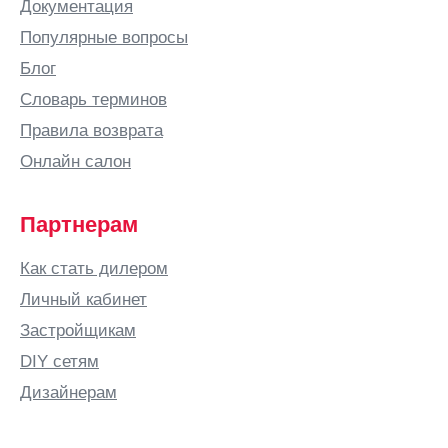
Белореченск
Документация
Березники
Популярные вопросы
Бийск
Блог
Бишкек
Словарь терминов
Благовещенск
Правила возврата
Богородицк
Онлайн салон
Богородск
Бор
Партнерам
Боровичи
Как стать дилером
Бородино
Личный кабинет
Братск
Застройщикам
Брест
DIY сетям
Брянск
Дизайнерам
Бугульма
Бугуруслан