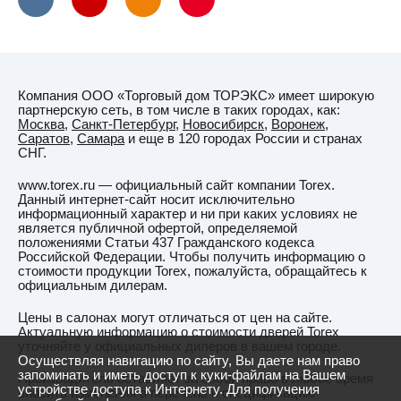
Витебск
Вичуга
Владивосток
Компания ООО «Торговый дом ТОРЭКС» имеет широкую
Владикавказ
партнерскую сеть, в том числе в таких городах, как:
Москва
,
Санкт-Петербург
,
Новосибирск
,
Воронеж
,
Владимир
Саратов
,
Самара
и еще в 120 городах России и странах
СНГ.
Владимирская
область
www.torex.ru — официальный сайт компании Torex.
Данный интернет-сайт носит исключительно
ВНИИССОК
информационный характер и ни при каких условиях не
является публичной офертой, определяемой
Водный
положениями Статьи 437 Гражданского кодекса
Российской Федерации. Чтобы получить информацию о
Волгоград
стоимости продукции Torex, пожалуйста, обращайтесь к
официальным дилерам.
Волгодонск
Цены в салонах могут отличаться от цен на сайте.
Волжский
Актуальную информацию о стоимости дверей Torex
Волковыск
уточняйте у официальных дилеров в вашем городе.
Осуществляя навигацию по сайту, Вы даете нам право
Вологда
запоминать и иметь доступ к куки-файлам на Вашем
Производитель оставляет за собой право в любое время
устройстве доступа к Интернету. Для получения
вносить изменения в перечень и спецификацию