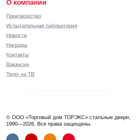
О компании
Буденновск
Бузулук
Производство
Бутурлино
Испытательная лаборатория
В
Новости
Валдай
Награды
Великие
Контакты
Луки
Вакансии
Великий
Torex на ТВ
Новгород
Великий
Устюг
Вельск
Верхняя
© ООО «Торговый дом ТОРЭКС» стальные двери,
Салда
1990—2026. Все права защищены.
Видное
Вильнюс