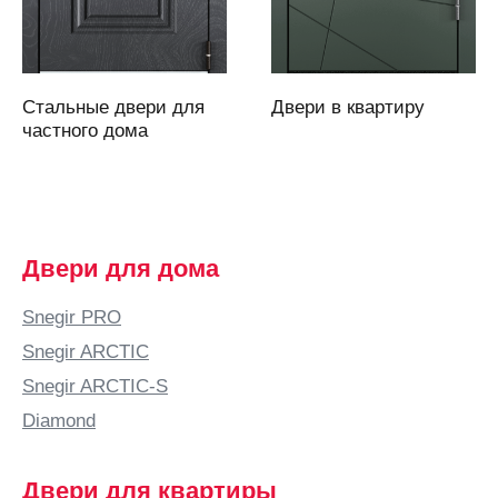
Архангельск
Асбест
Аскарово
Стальные двери для
Двери в квартиру
Астана
частного дома
Астрахань
Аткарск
(Саратовская
область)
Двери для дома
Атырау
Аша
Snegir PRO
Б
Snegir ARCTIC
Бабяково
Snegir ARCTIC-S
(Воронежская
Diamond
область)
Баку
Двери для квартиры
Балаково