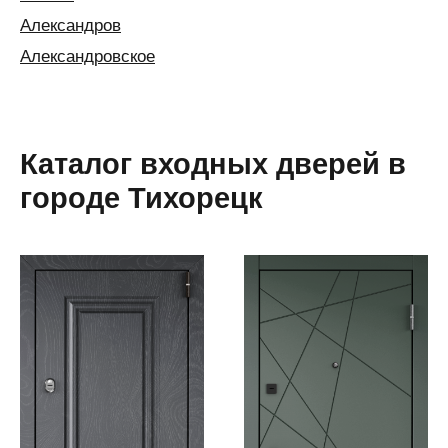
Александров
Александровское
Алексин
Алматы
Алушта
Каталог входных дверей в
Альметьевск
городе Тихорецк
Анапа
Ангарск
Анжеро-
Судженск
Апатиты
Апшеронск
Аргаяш
Арзамас