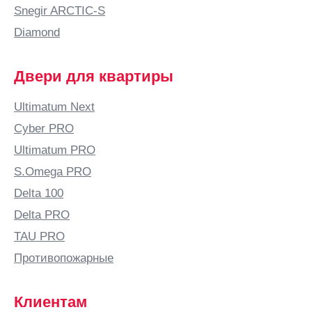
Б
Snegir ARCTIC-S
Бабяково
Diamond
(Воронежская
область)
Двери для квартиры
Баку
Балаково
Ultimatum Next
Балашиха
Cyber PRO
Балашов
Ultimatum PRO
Балтай
S.Omega PRO
Барановичи
Delta 100
Барнаул
Delta PRO
Барыш
TAU PRO
Батайск
Противопожарные
Безенчук
Белая
Клиентам
Калитва