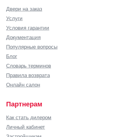
Белгород
Двери на заказ
Белово
Услуги
Белозерск
Условия гарантии
Белорецк
Документация
Белореченск
Популярные вопросы
Березники
Блог
Бийск
Словарь терминов
Бишкек
Правила возврата
Благовещенск
Онлайн салон
Богородицк
Богородск
Партнерам
Бор
Как стать дилером
Боровичи
Личный кабинет
Бородино
Застройщикам