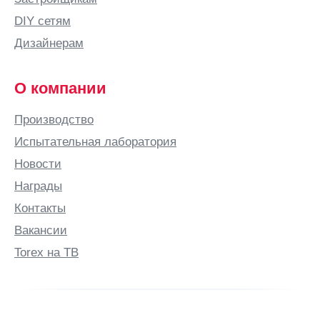
Братск
DIY сетям
Брест
Дизайнерам
Брянск
Бугульма
О компании
Бугуруслан
Производство
Буденновск
Испытательная лаборатория
Бузулук
Новости
Бутурлино
Награды
В
Контакты
Валдай
Вакансии
Великие
Луки
Torex на ТВ
Великий
Новгород
Великий