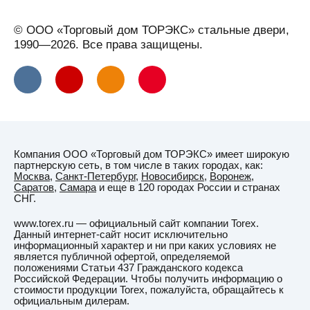
Устюг
Вельск
© ООО «Торговый дом ТОРЭКС» стальные двери,
Верхняя
1990—2026. Все права защищены.
Салда
Видное
Вильнюс
Витебск
Вичуга
Компания ООО «Торговый дом ТОРЭКС» имеет широкую
Владивосток
партнерскую сеть, в том числе в таких городах, как:
Москва
,
Санкт-Петербург
,
Новосибирск
,
Воронеж
,
Владикавказ
Саратов
,
Самара
и еще в 120 городах России и странах
СНГ.
Владимир
www.torex.ru — официальный сайт компании Torex.
Владимирская
Данный интернет-сайт носит исключительно
область
информационный характер и ни при каких условиях не
является публичной офертой, определяемой
ВНИИССОК
положениями Статьи 437 Гражданского кодекса
Российской Федерации. Чтобы получить информацию о
Водный
стоимости продукции Torex, пожалуйста, обращайтесь к
официальным дилерам.
Волгоград