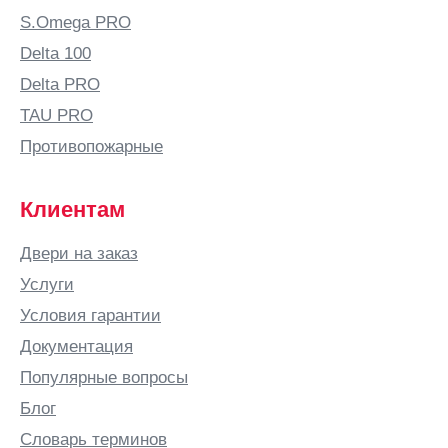
Балтай
S.Omega PRO
Барановичи
Delta 100
Барнаул
Delta PRO
Барыш
TAU PRO
Батайск
Противопожарные
Безенчук
Белая
Клиентам
Калитва
Белгород
Двери на заказ
Белово
Услуги
Белозерск
Условия гарантии
Белорецк
Документация
Белореченск
Популярные вопросы
Березники
Блог
Бийск
Словарь терминов