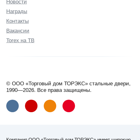
Новости
Бутурлино
Награды
В
Контакты
Валдай
Вакансии
Великие
Луки
Torex на ТВ
Великий
Новгород
Великий
Устюг
Вельск
© ООО «Торговый дом ТОРЭКС» стальные двери,
Верхняя
1990—2026. Все права защищены.
Салда
Видное
Вильнюс
Витебск
Вичуга
Компания ООО «Торговый дом ТОРЭКС» имеет широкую