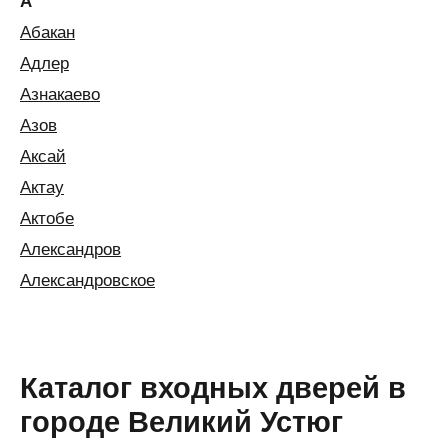
А
Абакан
Адлер
Азнакаево
Азов
Аксай
Актау
Актобе
Александров
Александровское
Алексин
Алматы
Алушта
Каталог входных дверей в
Альметьевск
городе Великий Устюг
Анапа