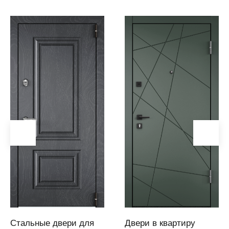
Ангарск
Анжеро-
Судженск
Апатиты
Апшеронск
Аргаяш
Арзамас
Аркадак
(Саратовская
область)
Армавир
Артем
Артемовский
Архангельск
Асбест
Стальные двери для
Двери в квартиру