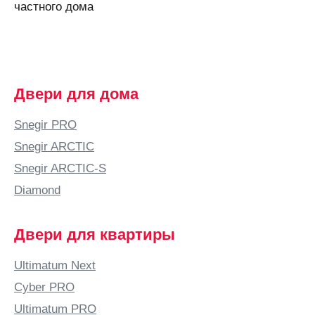
Аскарово
частного дома
Астана
Астрахань
Аткарск
(Саратовская
Двери для дома
область)
Атырау
Snegir PRO
Аша
Snegir ARCTIC
Б
Snegir ARCTIC-S
Бабяково
Diamond
(Воронежская
область)
Двери для квартиры
Баку
Балаково
Ultimatum Next
Балашиха
Cyber PRO
Балашов
Ultimatum PRO