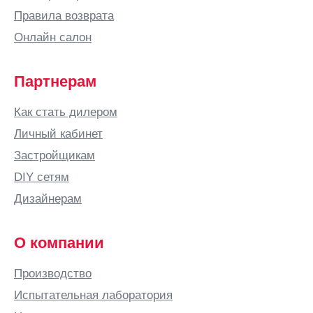
Бишкек
Правила возврата
Благовещенск
Онлайн салон
Богородицк
Богородск
Партнерам
Бор
Как стать дилером
Боровичи
Личный кабинет
Бородино
Застройщикам
Братск
DIY сетям
Брест
Дизайнерам
Брянск
Бугульма
О компании
Бугуруслан
Производство
Буденновск
Испытательная лаборатория
Бузулук