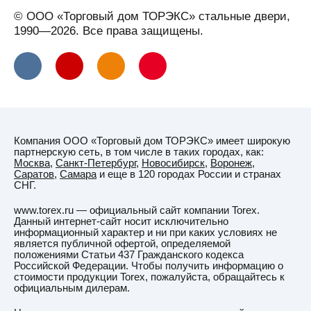
Вельск
© ООО «Торговый дом ТОРЭКС» стальные двери,
Верхняя
1990—2026. Все права защищены.
Салда
Видное
Вильнюс
Витебск
Вичуга
Компания ООО «Торговый дом ТОРЭКС» имеет широкую
Владивосток
партнерскую сеть, в том числе в таких городах, как:
Москва
,
Санкт-Петербург
,
Новосибирск
,
Воронеж
,
Владикавказ
Саратов
,
Самара
и еще в 120 городах России и странах
СНГ.
Владимир
www.torex.ru — официальный сайт компании Torex.
Владимирская
Данный интернет-сайт носит исключительно
область
информационный характер и ни при каких условиях не
является публичной офертой, определяемой
ВНИИССОК
положениями Статьи 437 Гражданского кодекса
Российской Федерации. Чтобы получить информацию о
Водный
стоимости продукции Torex, пожалуйста, обращайтесь к
официальным дилерам.
Волгоград