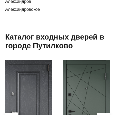
Александров
Александровское
Алексин
Алматы
Алушта
Каталог входных дверей в
Альметьевск
городе Путилково
Анапа
Ангарск
Анжеро-
Судженск
Апатиты
Апшеронск
Аргаяш
Арзамас
Аркадак