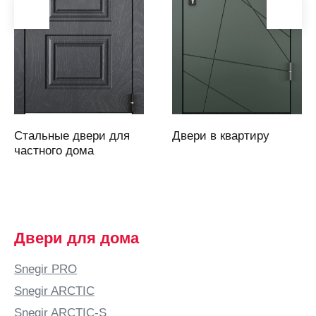
(Саратовская
область)
Армавир
Артем
Артемовский
Архангельск
Асбест
Стальные двери для
Двери в квартиру
Аскарово
частного дома
Астана
Астрахань
Аткарск
(Саратовская
Двери для дома
область)
Атырау
Snegir PRO
Аша
Snegir ARCTIC
Б
Snegir ARCTIC-S