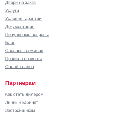
Белгород
Двери на заказ
Белово
Услуги
Белозерск
Условия гарантии
Белорецк
Документация
Белореченск
Популярные вопросы
Березники
Блог
Бийск
Словарь терминов
Бишкек
Правила возврата
Благовещенск
Онлайн салон
Богородицк
Богородск
Партнерам
Бор
Как стать дилером
Боровичи
Личный кабинет
Бородино
Застройщикам
Братск