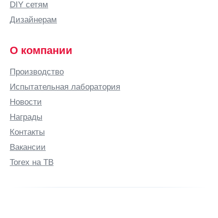
DIY сетям
Брест
Дизайнерам
Брянск
Бугульма
О компании
Бугуруслан
Производство
Буденновск
Испытательная лаборатория
Бузулук
Новости
Бутурлино
Награды
В
Контакты
Валдай
Вакансии
Великие
Луки
Torex на ТВ
Великий
Новгород
Великий
Устюг