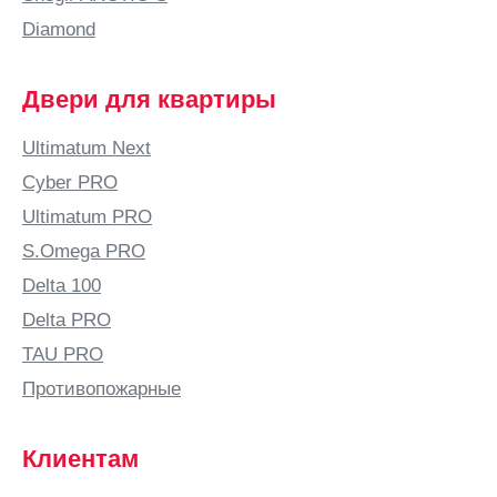
Бабяково
Diamond
(Воронежская
область)
Двери для квартиры
Баку
Балаково
Ultimatum Next
Балашиха
Cyber PRO
Балашов
Ultimatum PRO
Балтай
S.Omega PRO
Барановичи
Delta 100
Барнаул
Delta PRO
Барыш
TAU PRO
Батайск
Противопожарные
Безенчук
Белая
Клиентам
Калитва