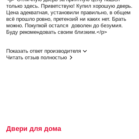
Белореченск
только здесь. Приветствую! Купил хорошую дверь.
Цена адекватная, установили правильно, в общем
Березники
всё прошло ровно, претензий ни каких нет. Брать
Бийск
можно. Покупкой остался доволен до безумия.
Буду рекомендовать своим близким.</p>
Бишкек
Благовещенск
Показать ответ производителя
Богородицк
Читать отзыв полностью
Богородск
Бор
Боровичи
Бородино
Братск
Брест
Брянск
Двери для дома
Бугульма
Бугуруслан