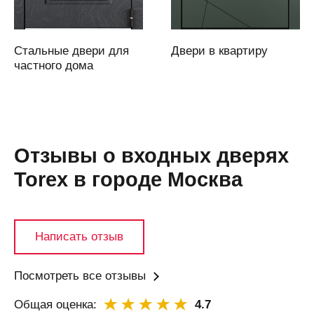
Архангельск
Асбест
Стальные двери для
Двери в квартиру
Аскарово
частного дома
Астана
Астрахань
Аткарск
(Саратовская
Отзывы о входных дверях
область)
Torex в городе Москва
Атырау
Аша
Б
Написать отзыв
Бабяково
(Воронежская
область)
Посмотреть все отзывы
Баку
Общая оценка:
4.7