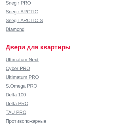
Snegir PRO
Буденновск
Snegir ARCTIC
Бузулук
Snegir ARCTIC-S
Бутурлино
Diamond
В
Валдай
Двери для квартиры
Великие
Луки
Ultimatum Next
Великий
Cyber PRO
Новгород
Ultimatum PRO
Великий
S.Omega PRO
Устюг
Delta 100
Вельск
Delta PRO
Верхняя
Салда
TAU PRO
Видное
Противопожарные