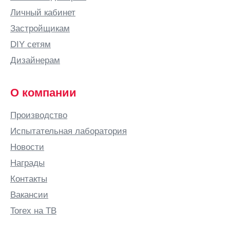
Волоколамск
Личный кабинет
Вольск
Застройщикам
Воронеж
DIY сетям
Воронежская
Дизайнерам
область
Воскресенское
О компании
Воткинск
Всеволожск
Производство
Выборг
Испытательная лаборатория
Выкса
Новости
Вырица
Награды
Выселки
Контакты
Вязьма
Вакансии
Г
Torex на ТВ
Гатчина