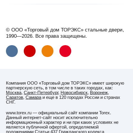
Геленджик
Георгиевск
Глазов
© ООО «Торговый дом ТОРЭКС» стальные двери,
Горно-
1990—2026. Все права защищены.
Алтайск
Горячий
Ключ
(Краснодарский
край)
Гродно
Компания ООО «Торговый дом ТОРЭКС» имеет широкую
Грозный
партнерскую сеть, в том числе в таких городах, как:
Москва
,
Санкт-Петербург
,
Новосибирск
,
Воронеж
,
Губаха
Саратов
,
Самара
и еще в 120 городах России и странах
СНГ.
Гуково
www.torex.ru — официальный сайт компании Torex.
Д
Данный интернет-сайт носит исключительно
Данков
информационный характер и ни при каких условиях не
является публичной офертой, определяемой
Даугавпилс
положениями Статьи 437 Гражданского кодекса