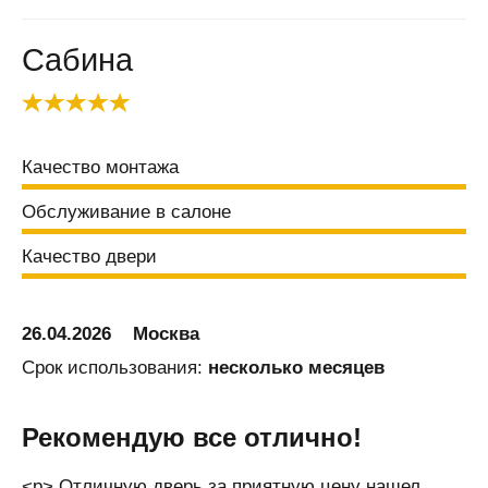
Балаково
Балашиха
Сабина
Балашов
Балтай
Барановичи
Качество монтажа
Барнаул
Барыш
Обслуживание в салоне
Батайск
Качество двери
Безенчук
Белая
Калитва
26.04.2026
Москва
Белгород
Срок использования:
несколько месяцев
Белово
Белозерск
Рекомендую все отлично!
Белорецк
<p> Отличную дверь за приятную цену нашел