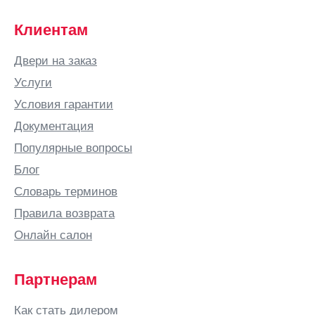
Вильнюс
Витебск
Клиентам
Вичуга
Двери на заказ
Владивосток
Услуги
Владикавказ
Условия гарантии
Владимир
Документация
Владимирская
Популярные вопросы
область
Блог
ВНИИССОК
Словарь терминов
Водный
Правила возврата
Волгоград
Онлайн салон
Волгодонск
Волжский
Партнерам
Волковыск
Вологда
Как стать дилером