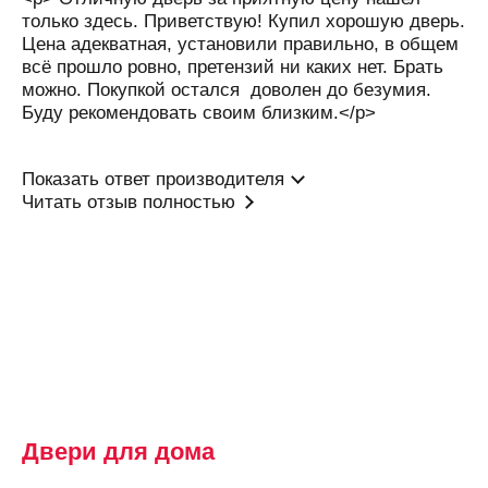
Белореченск
только здесь. Приветствую! Купил хорошую дверь.
Цена адекватная, установили правильно, в общем
Березники
всё прошло ровно, претензий ни каких нет. Брать
Бийск
можно. Покупкой остался доволен до безумия.
Буду рекомендовать своим близким.</p>
Бишкек
Благовещенск
Показать ответ производителя
Богородицк
Читать отзыв полностью
Богородск
Бор
Боровичи
Бородино
Братск
Брест
Брянск
Двери для дома
Бугульма
Бугуруслан