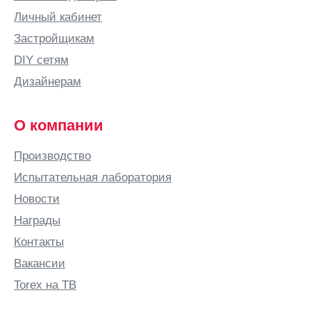
Волоколамск
Личный кабинет
Вольск
Застройщикам
Воронеж
DIY сетям
Воронежская
Дизайнерам
область
Воскресенское
О компании
Воткинск
Всеволожск
Производство
Выборг
Испытательная лаборатория
Выкса
Новости
Вырица
Награды
Выселки
Контакты
Вязьма
Вакансии
Г
Torex на ТВ
Гатчина