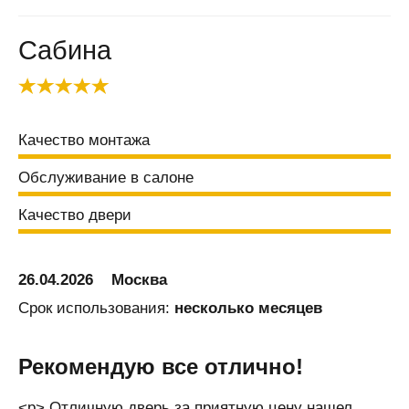
Балаково
Балашиха
Сабина
Балашов
Балтай
Барановичи
Качество монтажа
Барнаул
Барыш
Обслуживание в салоне
Батайск
Качество двери
Безенчук
Белая
Калитва
26.04.2026
Москва
Белгород
Срок использования:
несколько месяцев
Белово
Белозерск
Рекомендую все отлично!
Белорецк
<p> Отличную дверь за приятную цену нашел