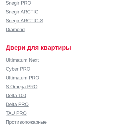
Snegir PRO
Буденновск
Snegir ARCTIC
Бузулук
Snegir ARCTIC-S
Бутурлино
Diamond
В
Валдай
Двери для квартиры
Великие
Луки
Ultimatum Next
Великий
Cyber PRO
Новгород
Ultimatum PRO
Великий
S.Omega PRO
Устюг
Delta 100
Вельск
Delta PRO
Верхняя
Салда
TAU PRO
Видное
Противопожарные