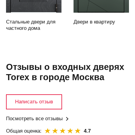
Архангельск
Асбест
Стальные двери для
Двери в квартиру
Аскарово
частного дома
Астана
Астрахань
Аткарск
(Саратовская
Отзывы о входных дверях
область)
Torex в городе Москва
Атырау
Аша
Б
Написать отзыв
Бабяково
(Воронежская
область)
Посмотреть все отзывы
Баку
Общая оценка:
4.7