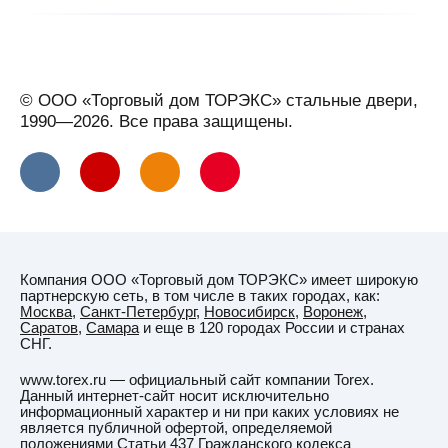
Геленджик
Георгиевск
Глазов
© ООО «Торговый дом ТОРЭКС» стальные двери,
Горно-
1990—2026. Все права защищены.
Алтайск
Горячий
Ключ
(Краснодарский
край)
Гродно
Компания ООО «Торговый дом ТОРЭКС» имеет широкую
Грозный
партнерскую сеть, в том числе в таких городах, как:
Москва
,
Санкт-Петербург
,
Новосибирск
,
Воронеж
,
Губаха
Саратов
,
Самара
и еще в 120 городах России и странах
СНГ.
Гуково
www.torex.ru — официальный сайт компании Torex.
Д
Данный интернет-сайт носит исключительно
Данков
информационный характер и ни при каких условиях не
является публичной офертой, определяемой
Даугавпилс
положениями Статьи 437 Гражданского кодекса