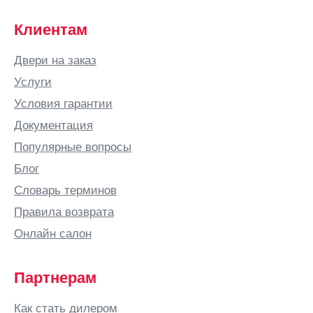
Вильнюс
Витебск
Клиентам
Вичуга
Двери на заказ
Владивосток
Услуги
Владикавказ
Условия гарантии
Владимир
Документация
Владимирская
Популярные вопросы
область
Блог
ВНИИССОК
Словарь терминов
Водный
Правила возврата
Волгоград
Онлайн салон
Волгодонск
Волжский
Партнерам
Волковыск
Вологда
Как стать дилером