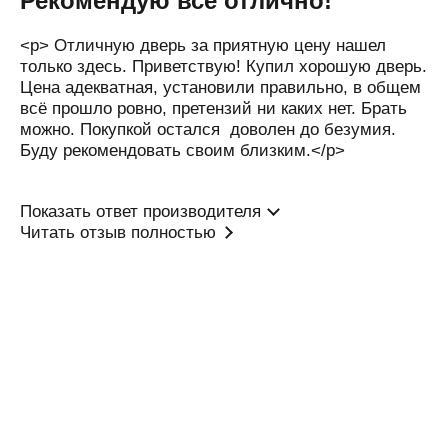
Рекомендую все отлично!
Белорецк
<p> Отличную дверь за приятную цену нашел
Белореченск
только здесь. Приветствую! Купил хорошую дверь.
Цена адекватная, установили правильно, в общем
Березники
всё прошло ровно, претензий ни каких нет. Брать
Бийск
можно. Покупкой остался доволен до безумия.
Буду рекомендовать своим близким.</p>
Бишкек
Благовещенск
Показать ответ производителя
Богородицк
Читать отзыв полностью
Богородск
Бор
Боровичи
Бородино
Братск
Брест
Брянск