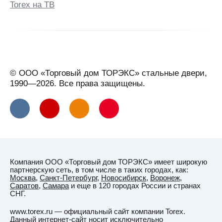
Г
Torex на ТВ
Гатчина
Геленджик
Георгиевск
Глазов
© ООО «Торговый дом ТОРЭКС» стальные двери,
Горно-
1990—2026. Все права защищены.
Алтайск
Горячий
Ключ
(Краснодарский
край)
Гродно
Компания ООО «Торговый дом ТОРЭКС» имеет широкую
Грозный
партнерскую сеть, в том числе в таких городах, как:
Москва
,
Санкт-Петербург
,
Новосибирск
,
Воронеж
,
Губаха
Саратов
,
Самара
и еще в 120 городах России и странах
СНГ.
Гуково
www.torex.ru — официальный сайт компании Torex.
Д
Данный интернет-сайт носит исключительно