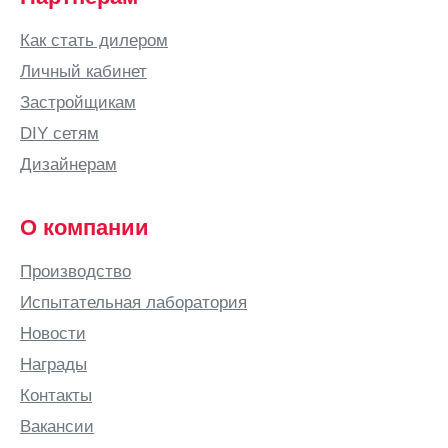
Вологда
Как стать дилером
Волоколамск
Личный кабинет
Вольск
Застройщикам
Воронеж
DIY сетям
Воронежская
Дизайнерам
область
Воскресенское
О компании
Воткинск
Всеволожск
Производство
Выборг
Испытательная лаборатория
Выкса
Новости
Вырица
Награды
Выселки
Контакты
Вязьма
Вакансии