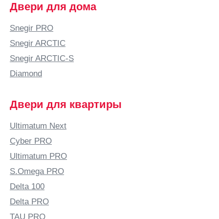
Двери для дома
Бугульма
Бугуруслан
Snegir PRO
Буденновск
Snegir ARCTIC
Бузулук
Snegir ARCTIC-S
Бутурлино
Diamond
В
Валдай
Двери для квартиры
Великие
Луки
Ultimatum Next
Великий
Cyber PRO
Новгород
Ultimatum PRO
Великий
S.Omega PRO
Устюг
Delta 100
Вельск
Delta PRO
Верхняя
Салда
TAU PRO