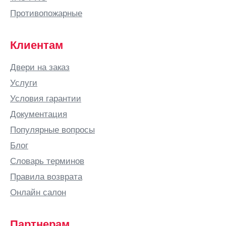
Видное
Противопожарные
Вильнюс
Витебск
Клиентам
Вичуга
Двери на заказ
Владивосток
Услуги
Владикавказ
Условия гарантии
Владимир
Документация
Владимирская
Популярные вопросы
область
Блог
ВНИИССОК
Словарь терминов
Водный
Правила возврата
Волгоград
Онлайн салон
Волгодонск
Волжский
Партнерам
Волковыск