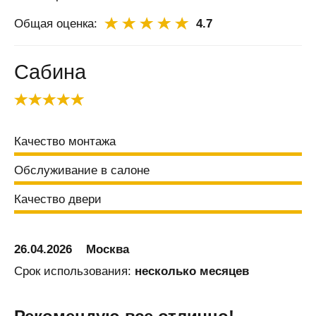
Баку
Общая оценка:
4.7
Балаково
Балашиха
Сабина
Балашов
Балтай
Барановичи
Качество монтажа
Барнаул
Барыш
Обслуживание в салоне
Батайск
Качество двери
Безенчук
Белая
Калитва
26.04.2026
Москва
Белгород
Срок использования:
несколько месяцев
Белово
Белозерск