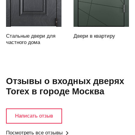
Артем
Артемовский
Архангельск
Асбест
Стальные двери для
Двери в квартиру
Аскарово
частного дома
Астана
Астрахань
Аткарск
(Саратовская
Отзывы о входных дверях
область)
Torex в городе Москва
Атырау
Аша
Б
Написать отзыв
Бабяково
(Воронежская
область)
Посмотреть все отзывы