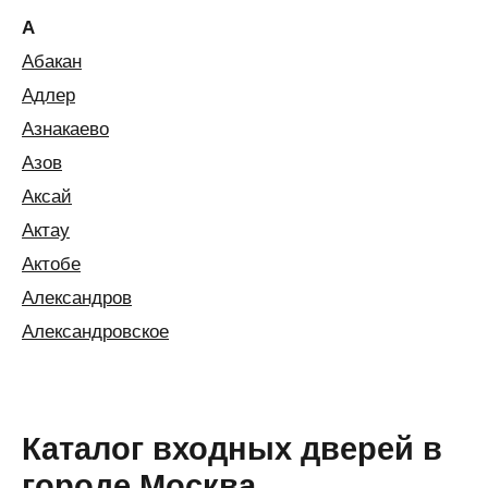
А
Абакан
Адлер
Азнакаево
Азов
Аксай
Актау
Актобе
Александров
Александровское
Алексин
Алматы
Алушта
Каталог входных дверей в
Альметьевск
городе Москва