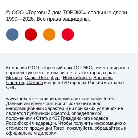
Глазов
© ООО «Торговый дом ТОРЭКС» стальные двери,
Горно-
1990—2026. Все права защищены.
Алтайск
Горячий
Ключ
(Краснодарский
край)
Гродно
Компания ООО «Торговый дом ТОРЭКС» имеет широкую
Грозный
партнерскую сеть, в том числе в таких городах, как:
Москва
,
Санкт-Петербург
,
Новосибирск
,
Воронеж
,
Губаха
Саратов
,
Самара
и еще в 120 городах России и странах
СНГ.
Гуково
www.torex.ru — официальный сайт компании Torex.
Д
Данный интернет-сайт носит исключительно
Данков
информационный характер и ни при каких условиях не
является публичной офертой, определяемой
Даугавпилс
положениями Статьи 437 Гражданского кодекса
Российской Федерации. Чтобы получить информацию о
Десногорск
стоимости продукции Torex, пожалуйста, обращайтесь к
официальным дилерам.
Дзержинск