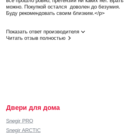
всё прошло ровно, претензий ни каких нет. Брать
Бийск
можно. Покупкой остался доволен до безумия.
Буду рекомендовать своим близким.</p>
Бишкек
Благовещенск
Показать ответ производителя
Богородицк
Читать отзыв полностью
Богородск
Бор
Боровичи
Бородино
Братск
Брест
Брянск
Двери для дома
Бугульма
Бугуруслан
Snegir PRO
Буденновск
Snegir ARCTIC
Бузулук