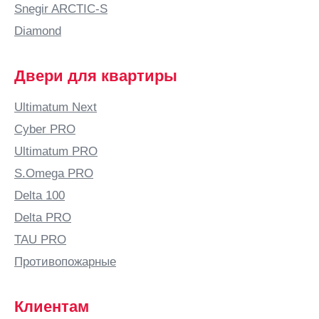
Snegir ARCTIC-S
Бутурлино
Diamond
В
Валдай
Двери для квартиры
Великие
Луки
Ultimatum Next
Великий
Cyber PRO
Новгород
Ultimatum PRO
Великий
S.Omega PRO
Устюг
Delta 100
Вельск
Delta PRO
Верхняя
Салда
TAU PRO
Видное
Противопожарные
Вильнюс
Витебск
Клиентам