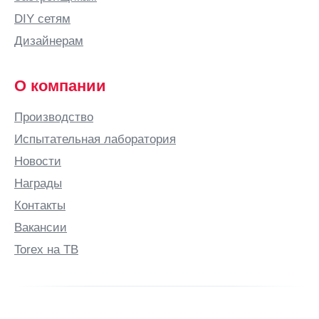
Воронеж
DIY сетям
Воронежская
Дизайнерам
область
Воскресенское
О компании
Воткинск
Всеволожск
Производство
Выборг
Испытательная лаборатория
Выкса
Новости
Вырица
Награды
Выселки
Контакты
Вязьма
Вакансии
Г
Torex на ТВ
Гатчина
Геленджик
Георгиевск