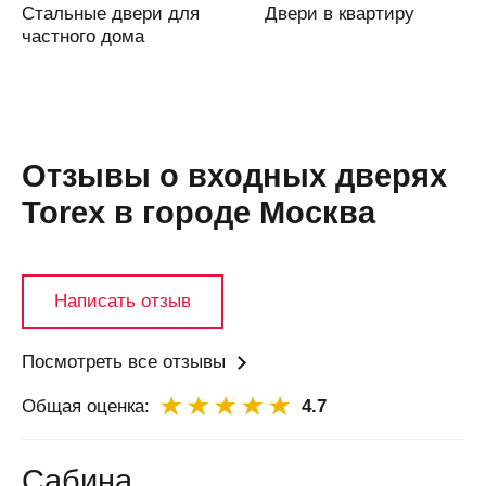
Стальные двери для
Двери в квартиру
Аскарово
частного дома
Астана
Астрахань
Аткарск
(Саратовская
Отзывы о входных дверях
область)
Torex в городе Москва
Атырау
Аша
Б
Написать отзыв
Бабяково
(Воронежская
область)
Посмотреть все отзывы
Баку
Общая оценка:
4.7
Балаково
Балашиха
Сабина