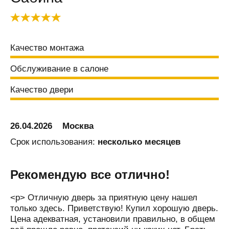
Балашов
Балтай
Барановичи
Качество монтажа
Барнаул
Барыш
Обслуживание в салоне
Батайск
Качество двери
Безенчук
Белая
Калитва
26.04.2026
Москва
Белгород
Срок использования:
несколько месяцев
Белово
Белозерск
Рекомендую все отлично!
Белорецк
<p> Отличную дверь за приятную цену нашел
Белореченск
только здесь. Приветствую! Купил хорошую дверь.
Цена адекватная, установили правильно, в общем
Березники