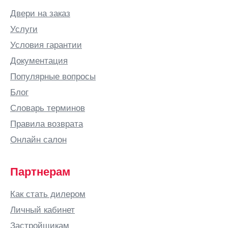
Вичуга
Двери на заказ
Владивосток
Услуги
Владикавказ
Условия гарантии
Владимир
Документация
Владимирская
Популярные вопросы
область
Блог
ВНИИССОК
Словарь терминов
Водный
Правила возврата
Волгоград
Онлайн салон
Волгодонск
Волжский
Партнерам
Волковыск
Вологда
Как стать дилером
Волоколамск
Личный кабинет
Вольск
Застройщикам